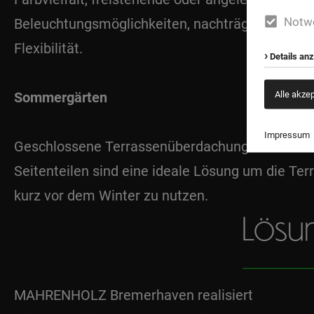
Notw
Beleuchtungsmöglichkeiten, nachträgliche Erwei
Flexibilität.
Details an
Alle akze
Sommergärten
Impressum
Geschlossene Terrassenüberdachungen mit Sch
Seitenteilen sind eine ideale Lösung um die Ter
kurz vor dem Winter zu nutzen.
Lösu
MAHRENHOLZ Bremerhaven realisiert