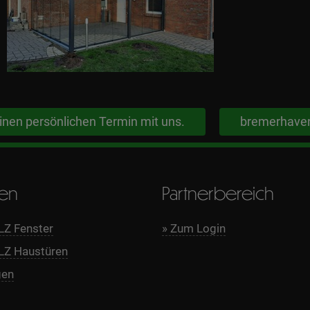
inen persönlichen Termin mit uns.
bremerhave
ien
Partnerbereich
 Fenster
» Zum Login
Z Haustüren
gen