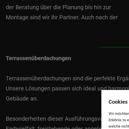
der Beratung über die Planung bis hin zur
Montage sind wir Ihr Partner. Auch nach der
Terrassenüberdachungen
Terrassenüberdachungen sind die perfekte Ergä
Unsere Lösungen passen sich ideal und harmo
Gebäude an.
Cookies 
Wir möchten
Besonderheiten dieser Ausführungsvariante: Ve
Erlebnis zu 
welche nicht
Farbvielfalt, freistehende oder angelehnte Monta