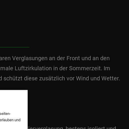
baren Verglasungen an der Front und an den
timale Luftzirkulation in der Sommerzeit. Im
schützt diese zusätzlich vor Wind und Wetter.
seiten-
 erlauben und
rtiger Isolierverglasung, bestens isoliert und