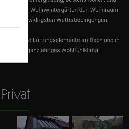
weitern diese Wohnwintergärten den Wohnraum
n selbst den widrigsten Wetterbedingungen.
ige Türen und Lüftungselemente im Dach und in
en für ein ganzjähriges Wohlfühlklima.
rivat