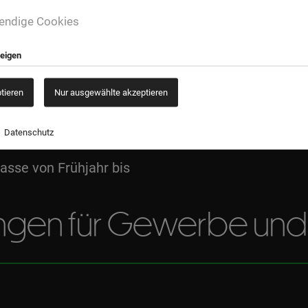
endige Cookies
terbarkeit und
zusätzlich beheizt er
ganzjährig und trotze
zeigen
ptieren
Nur ausgewählte akzeptieren
Zusätzliche großfläch
den Seitenwänden sorg
Datenschutz
iebetüren und
rasse von Frühjahr bis
ngen für Gewerbe und P